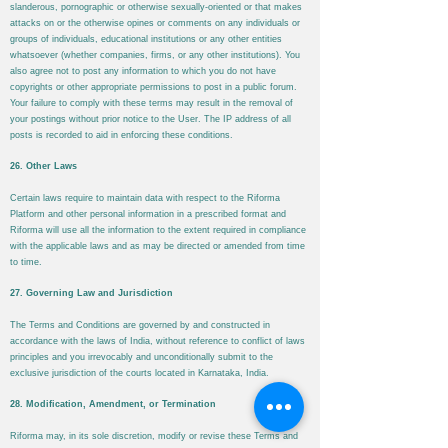
slanderous, pornographic or otherwise sexually-oriented or that makes
attacks on or the otherwise opines or comments on any individuals or
groups of individuals, educational institutions or any other entities
whatsoever (whether companies, firms, or any other institutions). You
also agree not to post any information to which you do not have
copyrights or other appropriate permissions to post in a public forum.
Your failure to comply with these terms may result in the removal of
your postings without prior notice to the User. The IP address of all
posts is recorded to aid in enforcing these conditions.
26. Other Laws
Certain laws require to maintain data with respect to the
Riforma
Platform and other personal information in a prescribed format and
Riforma
will use all the information to the extent required in compliance
with the applicable laws and as may be directed or amended from time
to time.
27. Governing Law and Jurisdiction
The Terms and Conditions are governed by and constructed in
accordance with the laws of India, without reference to conflict of laws
principles and you irrevocably and unconditionally submit to the
exclusive jurisdiction of the courts located in Karnataka, India.
28. Modification, Amendment, or Termination
Riforma
may, in its sole discretion, modify or revise these Terms and