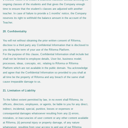
ongoing classes of the students and that gives the Company enough
time to ensure that the student’s classes are adjusted with another
teacher. In case of failure to provide a 1 months’ notice, the Company
reserves its right to withhold the balance amount in the account of the
Teacher.
20. Confidentiality
You will not without obtaining the prior written consent of
Riforma
,
disclose to a third party any Confidential Information that is disclosed to
you during the term of your use of the
Riforma
Platform.
For the purpose of this clause, Confidential Information shall include but
shall not be limited to employee details, User list, business model,
processes, ideas, concepts, etc. relating to
Riforma
or
Riforma
Platform which are not available in the public domain. You acknowledge
and agree that the Confidential Information so provided to you shall at
all time be the property of
Riforma
and any breach of the same shall
cause irreparable damage to us.
21. Limitation of Liability
To the fullest extent permitted by law, in no event shall
Riforma
, its
officers, directors, employees, or agents, be liable to you for any direct,
indirect, incidental, special, punitive, losses or expenses or
consequential damages whatsoever resulting from any (i) errors,
mistakes, or inaccuracies of user content or any other content available
at
Riforma
, (ii) personal injury or property damage, of any nature
whatsoever, resulting from your access to and use of our
Riforma