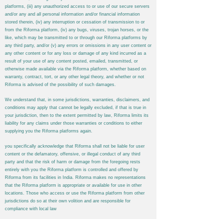
platforms, (iii) any unauthorized access to or use of our secure servers
and/or any and all personal information and/or financial information
stored therein, (iv) any interruption or cessation of transmission to or
from the
Riforma
platform, (iv) any bugs, viruses, trojan horses, or the
like, which may be transmitted to or through our
Riforma
platforms by
any third party, and/or (v) any errors or omissions in any user content or
any other content or for any loss or damage of any kind incurred as a
result of your use of any content posted, emailed, transmitted, or
otherwise made available via the
Riforma
platform, whether based on
warranty, contract, tort, or any other legal theory, and whether or not
Riforma
is advised of the possibility of such damages.
We understand that, in some jurisdictions, warranties, disclaimers, and
conditions may apply that cannot be legally excluded, if that is true in
your jurisdiction, then to the extent permitted by law,
Riforma
limits its
liability for any claims under those warranties or conditions to either
supplying you the
Riforma
platforms again.
you specifically acknowledge that
Riforma
shall not be liable for user
content or the defamatory, offensive, or illegal conduct of any third
party and that the risk of harm or damage from the foregoing rests
entirely with you the
Riforma
platform is controlled and offered by
Riforma
from its facilities in India.
Riforma
makes no representations
that the
Riforma
platform is appropriate or available for use in other
locations. Those who access or use the
Riforma
platform from other
jurisdictions do so at their own volition and are responsible for
compliance with local law