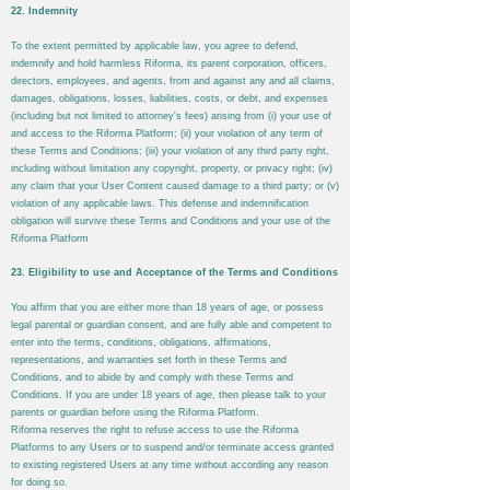
22. Indemnity
To the extent permitted by applicable law, you agree to defend,
indemnify and hold harmless
Riforma
, its parent corporation, officers,
directors, employees, and agents, from and against any and all claims,
damages, obligations, losses, liabilities, costs, or debt, and expenses
(including but not limited to attorney's fees) arising from (i) your use of
and access to the
Riforma
Platform; (ii) your violation of any term of
these Terms and Conditions; (iii) your violation of any third party right,
including without limitation any copyright, property, or privacy right; (iv)
any claim that your User Content caused damage to a third party; or (v)
violation of any applicable laws. This defense and indemnification
obligation will survive these Terms and Conditions and your use of the
Riforma
Platform
23. Eligibility to use and Acceptance of the Terms and Conditions
You affirm that you are either more than 18 years of age, or possess
legal parental or guardian consent, and are fully able and competent to
enter into the terms, conditions, obligations, affirmations,
representations, and warranties set forth in these Terms and
Conditions, and to abide by and comply with these Terms and
Conditions. If you are under 18 years of age, then please talk to your
parents or guardian before using the
Riforma
Platform.
Riforma
reserves the right to refuse access to use the
Riforma
Platforms to any Users or to suspend and/or terminate access granted
to existing registered Users at any time without according any reason
for doing so.