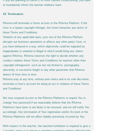
If you are planning to cancel 2 or more classes consecutively, you have
to mandatorily inform the teacher relations team.​​
19. Termination
Riforma
will terminate a Users access to the
Riforma
Platform, if the
User is a repeat copyright infringer; the Users breaches any terms of
these Terms and Conditions.
Violation of any applicable laws; your use of the
Riforma
Platform
disrupts our business operations or affects any other party/ User; or
you have behaved in a way, which objectively could be regarded as
inappropriate or unlawful or illegal or which would bring any claims
against
Riforma
.
Riforma
reserves the right to decide whether any
conduct violates these Terms and Conditions for reasons other than
copyright infringement, such as but not limited to, pornography,
obscenity, or excessive length or any other parameter that
Riforma
deems fit from time to time.
Riforma
may at any time, without prior notice and in its sole discretion,
terminate a User's account for doing an act in violation of these Terms
and Conditions.
We may suspend access to the
Riforma
Platforms or require You to
change Your password if we reasonably believe that the
Riforma
Platforms have been or are likely to be misused, and we will notify You
accordingly. Any termination of Your registration and/or Account or the
Riforma
Platforms will not affect liability previously incurred by You.
With respect to the teacher, the teacher/contributor is required to give a
1 months’ notice s to ensure a seamless transition without affecting the