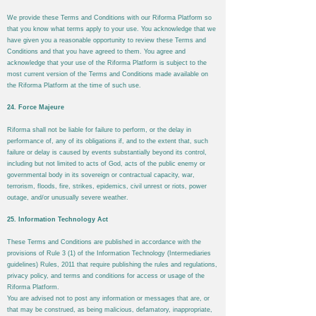
We provide these Terms and Conditions with our
Riforma
Platform so
that you know what terms apply to your use. You acknowledge that we
have given you a reasonable opportunity to review these Terms and
Conditions and that you have agreed to them. You agree and
acknowledge that your use of the
Riforma
Platform is subject to the
most current version of the Terms and Conditions made available on
the
Riforma
Platform at the time of such use.
24. Force Majeure
Riforma
shall not be liable for failure to perform, or the delay in
performance of, any of its obligations if, and to the extent that, such
failure or delay is caused by events substantially beyond its control,
including but not limited to acts of God, acts of the public enemy or
governmental body in its sovereign or contractual capacity, war,
terrorism, floods, fire, strikes, epidemics, civil unrest or riots, power
outage, and/or unusually severe weather.
25. Information Technology Act
These Terms and Conditions are published in accordance with the
provisions of Rule 3 (1) of the Information Technology (Intermediaries
guidelines) Rules, 2011 that require publishing the rules and regulations,
privacy policy, and terms and conditions for access or usage of the
Riforma
Platform.
You are advised not to post any information or messages that are, or
that may be construed, as being malicious, defamatory, inappropriate,