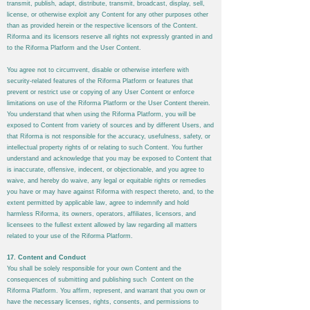
transmit, publish, adapt, distribute, transmit, broadcast, display, sell,
license, or otherwise exploit any Content for any other purposes other
than as provided herein or the respective licensors of the Content.
Riforma
and its licensors reserve all rights not expressly granted in and
to the
Riforma
Platform and the User Content.
You agree not to circumvent, disable or otherwise interfere with
security-related features of the
Riforma
Platform or features that
prevent or restrict use or copying of any User Content or enforce
limitations on use of the
Riforma
Platform or the User Content therein.
You understand that when using the
Riforma
Platform, you will be
exposed to Content from variety of sources and by different Users, and
that
Riforma
is not responsible for the accuracy, usefulness, safety, or
intellectual property rights of or relating to such Content. You further
understand and acknowledge that you may be exposed to Content that
is inaccurate, offensive, indecent, or objectionable, and you agree to
waive, and hereby do waive, any legal or equitable rights or remedies
you have or may have against
Riforma
with respect thereto, and, to the
extent permitted by applicable law, agree to indemnify and hold
harmless
Riforma
, its owners, operators, affiliates, licensors, and
licensees to the fullest extent allowed by law regarding all matters
related to your use of the
Riforma
Platform.
17. Content and Conduct
You shall be solely responsible for your own Content and the
consequences of submitting and publishing such Content on the
Riforma
Platform. You affirm, represent, and warrant that you own or
have the necessary licenses, rights, consents, and permissions to