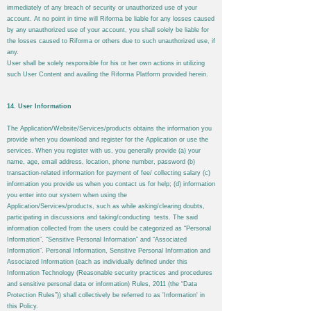
immediately of any breach of security or unauthorized use of your
account. At no point in time will
Riforma
be liable for any losses caused
by any unauthorized use of your account, you shall solely be liable for
the losses caused to
Riforma
or others due to such unauthorized use, if
any.
User shall be solely responsible for his or her own actions in utilizing
such User Content and availing the
Riforma
Platform provided herein.
14. User Information
The Application/Website/Services/products obtains the information you
provide when you download and register for the Application or use the
services. When you register with us, you generally provide (a) your
name, age, email address, location, phone number, password (b)
transaction-related information for payment of fee/ collecting salary (c)
information you provide us when you contact us for help; (d) information
you enter into our system when using the
Application/Services/products, such as while asking/clearing doubts,
participating in discussions and taking/conducting tests. The said
information collected from the users could be categorized as “Personal
Information”, “Sensitive Personal Information” and “Associated
Information”. Personal Information, Sensitive Personal Information and
Associated Information (each as individually defined under this
Information Technology (Reasonable security practices and procedures
and sensitive personal data or information) Rules, 2011 (the “Data
Protection Rules”)) shall collectively be referred to as 'Information' in
this Policy.