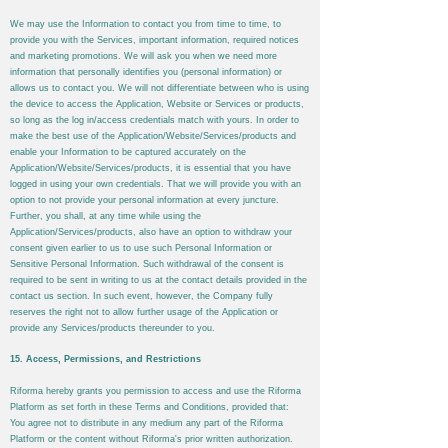
We may use the Information to contact you from time to time, to
provide you with the Services, important information, required notices
and marketing promotions. We will ask you when we need more
information that personally identifies you (personal information) or
allows us to contact you. We will not differentiate between who is using
the device to access the Application, Website or Services or products,
so long as the log in/access credentials match with yours. In order to
make the best use of the Application/Website/Services/products and
enable your Information to be captured accurately on the
Application/Website/Services/products, it is essential that you have
logged in using your own credentials. That we will provide you with an
option to not provide your personal information at every juncture.
Further, you shall, at any time while using the
Application/Services/products, also have an option to withdraw your
consent given earlier to us to use such Personal Information or
Sensitive Personal Information. Such withdrawal of the consent is
required to be sent in writing to us at the contact details provided in the
contact us section. In such event, however, the Company fully
reserves the right not to allow further usage of the Application or
provide any Services/products thereunder to you.
15. Access, Permissions, and Restrictions
Riforma
hereby grants you permission to access and use the
Riforma
Platform as set forth in these Terms and Conditions, provided that:
You agree not to distribute in any medium any part of the
Riforma
Platform or the content without
Riforma's
prior written authorization.