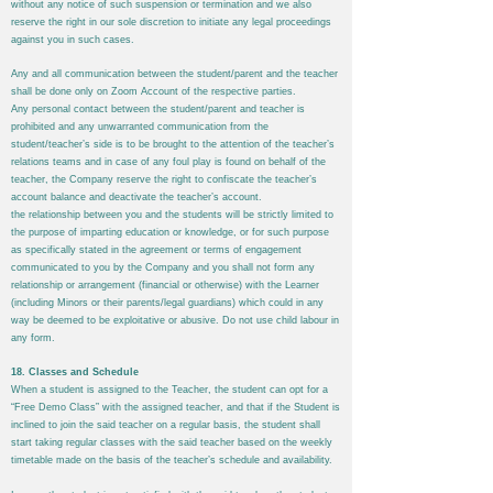
without any notice of such suspension or termination and we also
reserve the right in our sole discretion to initiate any legal proceedings
against you in such cases.
Any and all communication between the student/parent and the teacher
shall be done only on Zoom Account of the respective parties.
Any personal contact between the student/parent and teacher is
prohibited and any unwarranted communication from the
student/teacher’s side is to be brought to the attention of the teacher’s
relations teams and in case of any foul play is found on behalf of the
teacher, the Company reserve the right to confiscate the teacher’s
account balance and deactivate the teacher’s account.
the relationship between you and the students will be strictly limited to
the purpose of imparting education or knowledge, or for such purpose
as specifically stated in the agreement or terms of engagement
communicated to you by the Company and you shall not form any
relationship or arrangement (financial or otherwise) with the Learner
(including Minors or their parents/legal guardians) which could in any
way be deemed to be exploitative or abusive. Do not use child labour in
any form.
18. Classes and Schedule
When a student is assigned to the Teacher, the student can opt for a
“Free Demo Class” with the assigned teacher, and that if the Student is
inclined to join the said teacher on a regular basis, the student shall
start taking regular classes with the said teacher based on the weekly
timetable made on the basis of the teacher’s schedule and availability.