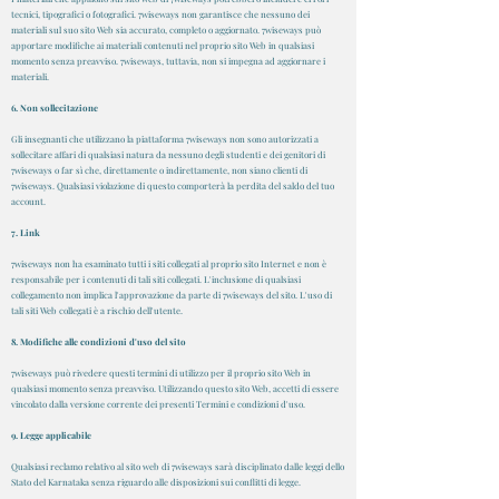
tecnici, tipografici o fotografici. 7wiseways non garantisce che nessuno dei
materiali sul suo sito Web sia accurato, completo o aggiornato. 7wiseways può
apportare modifiche ai materiali contenuti nel proprio sito Web in qualsiasi
momento senza preavviso. 7wiseways, tuttavia, non si impegna ad aggiornare i
materiali.
6. Non sollecitazione
Gli insegnanti che utilizzano la piattaforma 7wiseways non sono autorizzati a
sollecitare affari di qualsiasi natura da nessuno degli studenti e dei genitori di
7wiseways o far sì che, direttamente o indirettamente, non siano clienti di
7wiseways. Qualsiasi violazione di questo comporterà la perdita del saldo del tuo
account.
7. Link
7wiseways non ha esaminato tutti i siti collegati al proprio sito Internet e non è
responsabile per i contenuti di tali siti collegati. L'inclusione di qualsiasi
collegamento non implica l'approvazione da parte di 7wiseways del sito. L'uso di
tali siti Web collegati è a rischio dell'utente.
8. Modifiche alle condizioni d'uso del sito
7wiseways può rivedere questi termini di utilizzo per il proprio sito Web in
qualsiasi momento senza preavviso. Utilizzando questo sito Web, accetti di essere
vincolato dalla versione corrente dei presenti Termini e condizioni d'uso.
9. Legge applicabile
Qualsiasi reclamo relativo al sito web di 7wiseways sarà disciplinato dalle leggi dello
Stato del Karnataka senza riguardo alle disposizioni sui conflitti di legge.