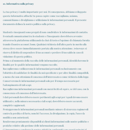
10. Informativa sulla privacy
La tua privacy è molto importante per noi. Di conseguenza, abbiamo sviluppato
questa Informativa affinché tu possa capire come raccogliamo, usiamo,
comunichiamo e divulghiamo e utilizziamo le informazioni personali. Il presente
documento delinea la nostra politica sulla privacy.
Studenti e insegnanti sono pregati di non condividere le informazioni di contatto.
Eventuali comunicazioni tra lo studente e l'insegnante dovrebbero avvenire
attraverso la piattaforma utilizzando la chat di testo o l'opzione di chiamata fornita
tramite il nostro account Zoom. Qualsiasi richiesta dell'altra parte in merito alla
stessa deve essere immediatamente portata alla nostra attenzione. 7wiseways si
riserva il diritto di sospendere il tuo account e perdere il tuo saldo in caso di
violazione di questa politica.
Prima o al momento della raccolta delle informazioni personali, identificheremo le
finalità per le quali le informazioni vengono raccolte.
Raccoglieremo e utilizzeremo le informazioni personali esclusivamente con
l'obiettivo di soddisfare le finalità da noi specificate e per altre finalità compatibili,
a meno che non otteniamo il consenso dell'interessato o come richiesto dalla legge.
Conserveremo le informazioni personali solo per il tempo necessario per
l'adempimento di tali scopi.
Raccoglieremo informazioni personali con mezzi leciti ed equi e, se del caso, con la
conoscenza o il consenso dell'interessato.
I dati personali dovrebbero essere pertinenti agli scopi per i quali devono essere
utilizzati e, nella misura necessaria a tali scopi, dovrebbero essere accurati,
completi e aggiornati.
Proteggeremo le informazioni personali mediante misure di sicurezza ragionevoli
contro la perdita o il furto, nonché l'accesso, la divulgazione, la copia, l'uso o la
modifica non autorizzati.
Renderemo prontamente disponibili ai clienti informazioni sulle nostre politiche e
pratiche relative alla gestione delle informazioni personali.
Ci impegniamo a condurre la nostra attività in conformità con questi principi al