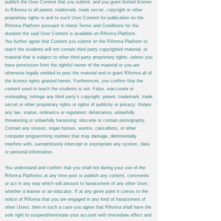
publish the User Content that you submit; and you grant limited license
to
Riforma
to all patent, trademark, trade secret, copyright or other
proprietary rights in and to such User Content for publication on the
Riforma
Platform pursuant to these Terms and Conditions for the
duration the said User Content is available on
Riforma
Platform.
You further agree that Content you submit on the
Riforma
Platform to
teach the students will not contain third party copyrighted material, or
material that is subject to other third party proprietary rights, unless you
have permission from the rightful owner of the material or you are
otherwise legally entitled to post the material and to grant
Riforma
all of
the license rights granted herein. Furthermore, you confirm that the
content used to teach the students is not: False, inaccurate or
misleading; Infringe any third party’s copyright, patent, trademark, trade
secret or other proprietary rights or rights of publicity or privacy; Violate
any law, statue, ordinance or regulation; defamatory, unlawfully
threatening or unlawfully harassing; obscene or contain pornography.
Contain any viruses, trojan horses, worms, cancelbots, or other
computer programming routines that may damage, detrimentally
interfere with, surreptitiously intercept or expropriate any system, data
or personal information.
You understand and confirm that you shall not during your use of the
Riforma
Platforms at any time post or publish any content, comments
or act in any way which will amount to harassment of any other User,
whether a learner or an educator. If at any given point it comes to the
notice of
Riforma
that you are engaged in any kind of harassment of
other Users, then in such a case you agree that
Riforma
shall have the
sole right to suspend/terminate your account with immediate effect and