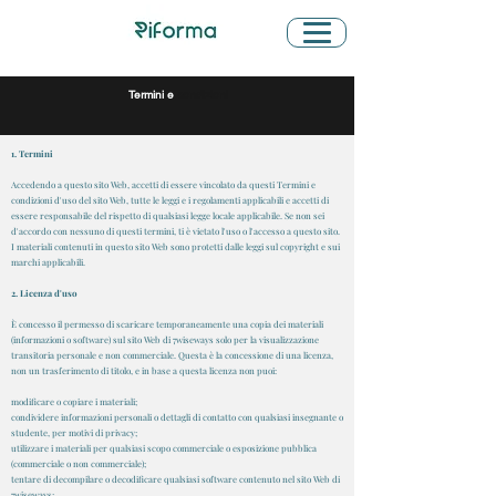
Termini e
condizioni
1. Termini
Accedendo a questo sito Web, accetti di essere vincolato da questi Termini e
condizioni d'uso del sito Web, tutte le leggi e i regolamenti applicabili e accetti di
essere responsabile del rispetto di qualsiasi legge locale applicabile. Se non sei
d'accordo con nessuno di questi termini, ti è vietato l'uso o l'accesso a questo sito.
I materiali contenuti in questo sito Web sono protetti dalle leggi sul copyright e sui
marchi applicabili.
2. Licenza d'uso
È concesso il permesso di scaricare temporaneamente una copia dei materiali
(informazioni o software) sul sito Web di 7wiseways solo per la visualizzazione
transitoria personale e non commerciale. Questa è la concessione di una licenza,
non un trasferimento di titolo, e in base a questa licenza non puoi:
modificare o copiare i materiali;
condividere informazioni personali o dettagli di contatto con qualsiasi insegnante o
studente, per motivi di privacy;
utilizzare i materiali per qualsiasi scopo commerciale o esposizione pubblica
(commerciale o non commerciale);
tentare di decompilare o decodificare qualsiasi software contenuto nel sito Web di
7wiseways;