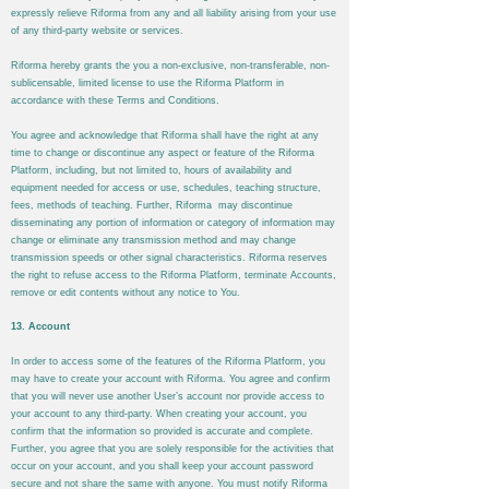
expressly relieve
Riforma
from any and all liability arising from your use
of any third-party website or services.
Riforma
hereby grants the you a non-exclusive, non-transferable, non-
sublicensable, limited license to use the
Riforma
Platform in
accordance with these Terms and Conditions.
You agree and acknowledge that
Riforma
shall have the right at any
time to change or discontinue any aspect or feature of the
Riforma
Platform, including, but not limited to, hours of availability and
equipment needed for access or use, schedules, teaching structure,
fees, methods of teaching. Further,
Riforma
may discontinue
disseminating any portion of information or category of information may
change or eliminate any transmission method and may change
transmission speeds or other signal characteristics.
Riforma
reserves
the right to refuse access to the
Riforma
Platform, terminate Accounts,
remove or edit contents without any notice to You.
13. Account
In order to access some of the features of the
Riforma
Platform, you
may have to create your account with
Riforma
. You agree and confirm
that you will never use another User’s account nor provide access to
your account to any third-party. When creating your account, you
confirm that the information so provided is accurate and complete.
Further, you agree that you are solely responsible for the activities that
occur on your account, and you shall keep your account password
secure and not share the same with anyone. You must notify
Riforma