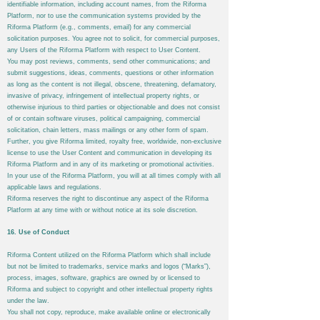
identifiable information, including account names, from the
Riforma
Platform, nor to use the communication systems provided by the
Riforma
Platform (e.g., comments, email) for any commercial
solicitation purposes. You agree not to solicit, for commercial purposes,
any Users of the
Riforma
Platform with respect to User Content.
You may post reviews, comments, send other communications; and
submit suggestions, ideas, comments, questions or other information
as long as the content is not illegal, obscene, threatening, defamatory,
invasive of privacy, infringement of intellectual property rights, or
otherwise injurious to third parties or objectionable and does not consist
of or contain software viruses, political campaigning, commercial
solicitation, chain letters, mass mailings or any other form of spam.
Further, you give
Riforma
limited, royalty free, worldwide, non-exclusive
license to use the User Content and communication in developing its
Riforma
Platform and in any of its marketing or promotional activities.
In your use of the
Riforma
Platform, you will at all times comply with all
applicable laws and regulations.
Riforma
reserves the right to discontinue any aspect of the
Riforma
Platform at any time with or without notice at its sole discretion.
16. Use of Conduct
Riforma
Content utilized on the
Riforma
Platform which shall include
but not be limited to trademarks, service marks and logos (“Marks”),
process, images, software, graphics are owned by or licensed to
Riforma
and subject to copyright and other intellectual property rights
under the law.
You shall not copy, reproduce, make available online or electronically