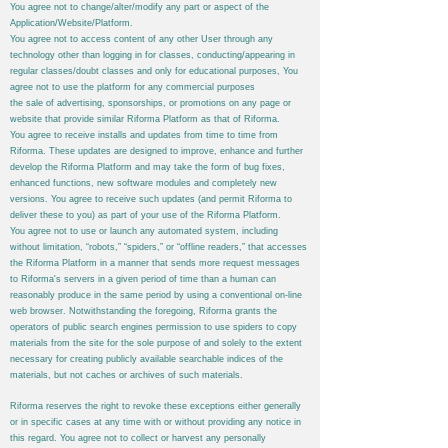
You agree not to change/alter/modify any part or aspect of the
Application/Website/Platform.
You agree not to access content of any other User through any
technology other than logging in for classes, conducting/appearing in
regular classes/doubt classes and only for educational purposes, You
agree not to use the platform for any commercial purposes
the sale of advertising, sponsorships, or promotions on any page or
website that provide similar
Riforma
Platform as that of
Riforma
.
You agree to receive installs and updates from time to time from
Riforma
. These updates are designed to improve, enhance and further
develop the
Riforma
Platform and may take the form of bug fixes,
enhanced functions, new software modules and completely new
versions. You agree to receive such updates (and permit
Riforma
to
deliver these to you) as part of your use of the
Riforma
Platform.
You agree not to use or launch any automated system, including
without limitation, “robots,” “spiders,” or “offline readers,” that accesses
the
Riforma
Platform in a manner that sends more request messages
to
Riforma's
servers in a given period of time than a human can
reasonably produce in the same period by using a conventional on-line
web browser. Notwithstanding the foregoing,
Riforma
grants the
operators of public search engines permission to use spiders to copy
materials from the site for the sole purpose of and solely to the extent
necessary for creating publicly available searchable indices of the
materials, but not caches or archives of such materials.
Riforma
reserves the right to revoke these exceptions either generally
or in specific cases at any time with or without providing any notice in
this regard. You agree not to collect or harvest any personally