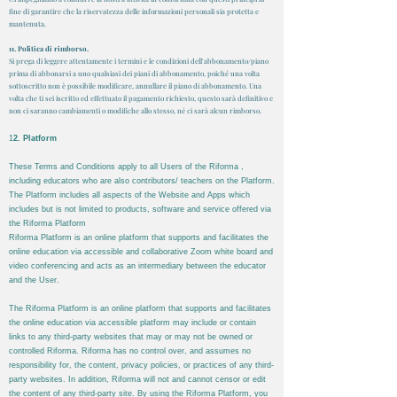
fine di garantire che la riservatezza delle informazioni personali sia protetta e
mantenuta.
11. Politica di rimborso.
Si prega di leggere attentamente i termini e le condizioni dell'abbonamento/piano
prima di abbonarsi a uno qualsiasi dei piani di abbonamento, poiché una volta
sottoscritto non è possibile modificare, annullare il piano di abbonamento. Una
volta che ti sei iscritto ed effettuato il pagamento richiesto, questo sarà definitivo e
non ci saranno cambiamenti o modifiche allo stesso, né ci sarà alcun rimborso.
1
2. Platform
These Terms and Conditions apply to all Users of the
Riforma
,
including educators who are also contributors/ teachers on the Platform.
The Platform includes all aspects of the Website and Apps which
includes but is not limited to products, software and service offered via
the
Riforma
Platform
Riforma
Platform is an online platform that supports and facilitates the
online education via accessible and collaborative Zoom white board and
video conferencing and acts as an intermediary between the educator
and the User.
The
Riforma
Platform is an online platform that supports and facilitates
the online education via accessible platform may include or contain
links to any third-party websites that may or may not be owned or
controlled
Riforma
.
Riforma
has no control over, and assumes no
responsibility for, the content, privacy policies, or practices of any third-
party websites. In addition,
Riforma
will not and cannot censor or edit
the content of any third-party site. By using the
Riforma
Platform, you