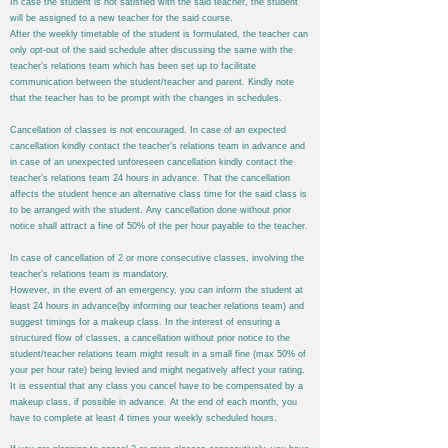
In case the student is not satisfied with the said teacher, the student
will be assigned to a new teacher for the said course.
After the weekly timetable of the student is formulated, the teacher can
only opt-out of the said schedule after discussing the same with the
teacher’s relations team which has been set up to facilitate
communication between the student/teacher and parent. Kindly note
that the teacher has to be prompt with the changes in schedules.
Cancellation of classes is not encouraged. In case of an expected
cancellation kindly contact the teacher’s relations team in advance and
in case of an unexpected unforeseen cancellation kindly contact the
teacher’s relations team 24 hours in advance. That the cancellation
affects the student hence an alternative class time for the said class is
to be arranged with the student. Any cancellation done without prior
notice shall attract a fine of 50% of the per hour payable to the teacher.
In case of cancellation of 2 or more consecutive classes, involving the
teacher’s relations team is mandatory.
However, in the event of an emergency, you can inform the student at
least 24 hours in advance(by informing our teacher relations team) and
suggest timings for a makeup class. In the interest of ensuring a
structured flow of classes, a cancellation without prior notice to the
student/teacher relations team might result in a small fine (max 50% of
your per hour rate) being levied and might negatively affect your rating.
It is essential that any class you cancel have to be compensated by a
makeup class, if possible in advance. At the end of each month, you
have to complete at least 4 times your weekly scheduled hours.