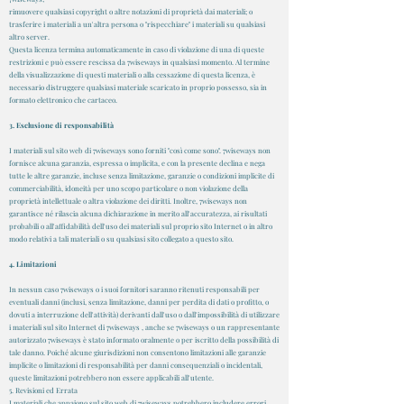
rimuovere qualsiasi copyright o altre notazioni di proprietà dai materiali; o
trasferire i materiali a un'altra persona o "rispecchiare" i materiali su qualsiasi
altro server.
Questa licenza termina automaticamente in caso di violazione di una di queste
restrizioni e può essere rescissa da 7wiseways in qualsiasi momento. Al termine
della visualizzazione di questi materiali o alla cessazione di questa licenza, è
necessario distruggere qualsiasi materiale scaricato in proprio possesso, sia in
formato elettronico che cartaceo.
3. Esclusione di responsabilità
I materiali sul sito web di 7wiseways sono forniti "così come sono". 7wiseways non
fornisce alcuna garanzia, espressa o implicita, e con la presente declina e nega
tutte le altre garanzie, incluse senza limitazione, garanzie o condizioni implicite di
commerciabilità, idoneità per uno scopo particolare o non violazione della
proprietà intellettuale o altra violazione dei diritti. Inoltre, 7wiseways non
garantisce né rilascia alcuna dichiarazione in merito all'accuratezza, ai risultati
probabili o all'affidabilità dell'uso dei materiali sul proprio sito Internet o in altro
modo relativi a tali materiali o su qualsiasi sito collegato a questo sito.
4. Limitazioni
In nessun caso 7wiseways o i suoi fornitori saranno ritenuti responsabili per
eventuali danni (inclusi, senza limitazione, danni per perdita di dati o profitto, o
dovuti a interruzione dell'attività) derivanti dall'uso o dall'impossibilità di utilizzare
i materiali sul sito Internet di 7wiseways , anche se 7wiseways o un rappresentante
autorizzato 7wiseways è stato informato oralmente o per iscritto della possibilità di
tale danno. Poiché alcune giurisdizioni non consentono limitazioni alle garanzie
implicite o limitazioni di responsabilità per danni consequenziali o incidentali,
queste limitazioni potrebbero non essere applicabili all'utente.
5. Revisioni ed Errata
I materiali che appaiono sul sito web di 7wiseways potrebbero includere errori