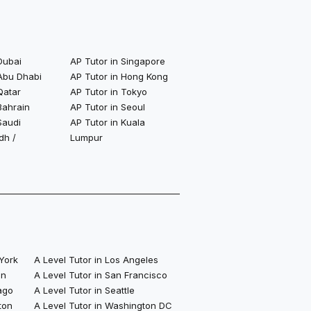
Dubai
AP Tutor in Singapore
 Abu Dhabi
AP Tutor in Hong Kong
Qatar
AP Tutor in Tokyo
Bahrain
AP Tutor in Seoul
Saudi
AP Tutor in Kuala
dh /
Lumpur
 York
A Level Tutor in Los Angeles
on
A Level Tutor in San Francisco
ago
A Level Tutor in Seattle
ton
A Level Tutor in Washington DC