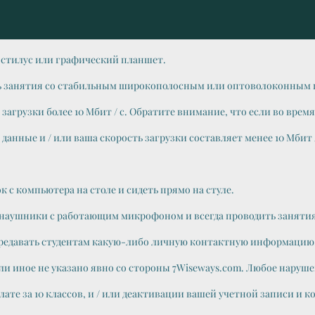
 стилус или графический планшет.
 занятия со стабильным широкополосным или оптоволоконным по
агрузки более 10 Мбит / с. Обратите внимание, что если во врем
анные и / или ваша скорость загрузки составляет менее 10 Мбит /
 с компьютера на столе и сидеть прямо на стуле.
наушники с работающим микрофоном и всегда проводить занятия
ередавать студентам какую-либо личную контактную информацию,
 Если иное не указано явно со стороны 7Wiseways.com. Любое нару
те за 10 классов, и / или деактивации вашей учетной записи и 