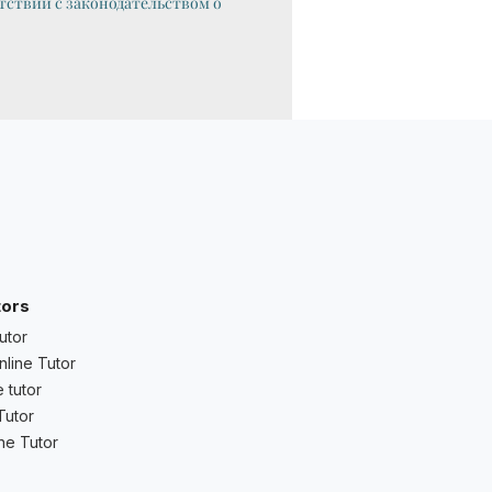
тствии с законодательством о
tors
utor
nline Tutor
 tutor
Tutor
ne Tutor