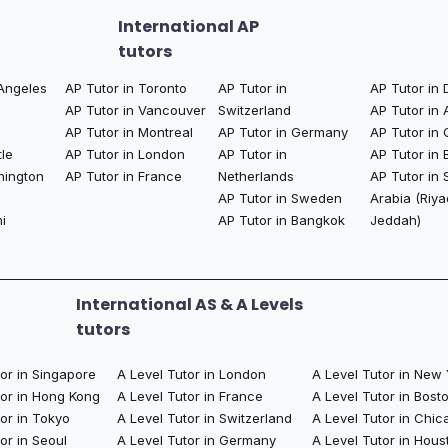
International AP
tutors
 Angeles
AP Tutor in Toronto
AP Tutor in
AP Tutor in 
AP Tutor in Vancouver
Switzerland
AP Tutor in
AP Tutor in Montreal
AP Tutor in Germany
AP Tutor in 
tle
AP Tutor in London
AP Tutor in
AP Tutor in 
hington
AP Tutor in France
Netherlands
AP Tutor in 
AP Tutor in Sweden
Arabia (Riya
i
AP Tutor in Bangkok​
Jeddah)
International AS & A Levels
tutors
tor in Singapore
A Level Tutor in London
A Level Tutor in New
tor in Hong Kong
A Level Tutor in France
A Level Tutor in Bost
or in Tokyo
A Level Tutor in Switzerland
A Level Tutor in Chic
or in Seoul
A Level Tutor in Germany
A Level Tutor in Hous