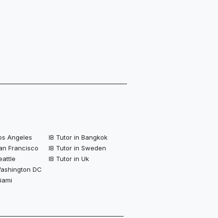
Los Angeles
IB Tutor in Bangkok
San Francisco
IB Tutor in Sweden
eattle
IB Tutor in Uk
 Washington DC
Miami