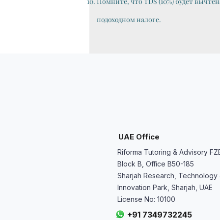
Помните, что TDS (10%) будет вычте
подоходном налоге.
UAE Office
Riforma Tutoring & Advisory FZ
Block B, Office B50-185
Sharjah Research, Technology
Innovation Park, Sharjah, UAE
License No: 10100
+91 7349732245