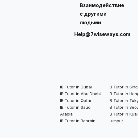
Взаимодействие
с другими
людьми
Help@7wiseways.com
IB Tutor in Dubai
IB Tutor in Si
IB Tutor in Abu Dhabi
IB Tutor in Ho
IB Tutor in Qatar
IB Tutor in Tok
IB Tutor in Saudi
IB Tutor in Seo
Arabia
IB Tutor in Kua
IB Tutor in Bahrain
Lumpur