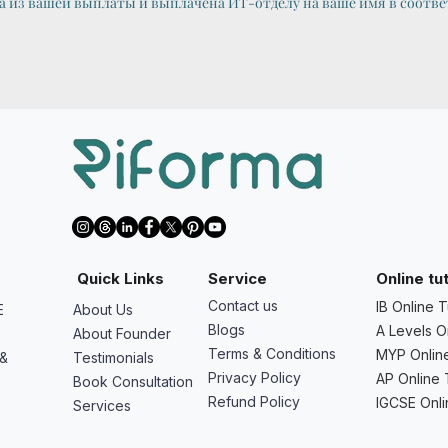
на из вашей выплаты и выплачена ИТ-отделу на ваше имя в соотве
Quick Links
Service
Online tu
Contact us
IB Online T
E
About Us
Blogs
A Levels O
About Founder
Terms & Conditions
MYP Online
 &
Testimonials
Privacy Policy
AP Online 
Book Consultation
Refund Policy
IGCSE Onli
Services