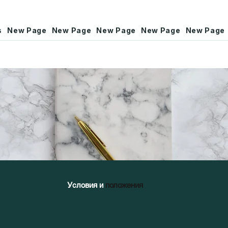
s
New Page
New Page
New Page
New Page
New Page
Условия и
положения