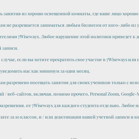
ь занятия из хорошо освещенной комнаты, где ваше лицо хорошо 
м не разрешается заниматься любым бизнесом от кого-либо из у
ителями 7Wiseways. Любое нарушение этой политики приведет к 
 записи.
случае, если вы хотите прекратить свое участие в 7Wiseways или
уведомить нас как минимум за один месяц.
м разрешено посещать занятия для своих учеников только с испо
/ веб-сайтов, включая, помимо прочего, Personal Zoom, Google-Mee
азрешения. от 7Wiseways для каждого студента отдельно. Любое 
те за 10 классов, и / или деактивации вашей учетной записи и 