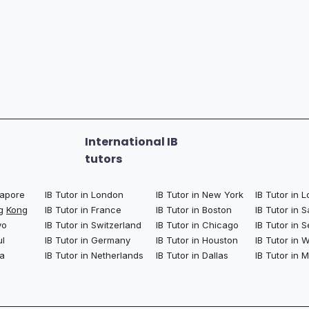
International IB
tutors
ngapore
IB Tutor in London
IB Tutor in New York
IB Tutor in 
ng
Kong
IB Tutor in France
IB Tutor in Boston
IB Tutor in 
yo
IB Tutor in Switzerland
IB Tutor in Chicago
IB Tutor in S
ul
IB Tutor in Germany
IB Tutor in Houston
IB Tutor in
la
IB Tutor in Netherlands
IB Tutor in Dallas
IB Tutor in 