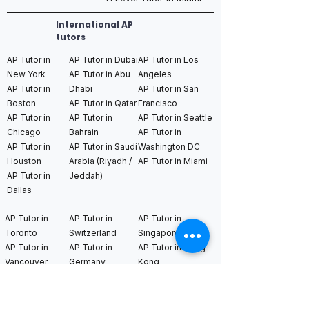
International AP
tutors
AP Tutor in
AP Tutor in Dubai
AP Tutor in Los
New York
AP Tutor in Abu
Angeles
AP Tutor in
Dhabi
AP Tutor in San
Boston
AP Tutor in Qatar
Francisco
AP Tutor in
AP Tutor in
AP Tutor in Seattle
Chicago
Bahrain
AP Tutor in
AP Tutor in
AP Tutor in Saudi
Washington DC
Houston
Arabia (Riyadh /
AP Tutor in Miami
AP Tutor in
Jeddah)
Dallas
AP Tutor in
AP Tutor in
AP Tutor in
Toronto
Switzerland
Singapore
AP Tutor in
AP Tutor in
AP Tutor in Hong
Vancouver
Germany
Kong
AP Tutor in
AP Tutor in
AP Tutor in Tokyo
Montreal
Netherlands
AP Tutor in Seoul
AP Tutor in
AP Tutor in
AP Tutor in Kuala