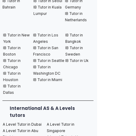
IB Tutor in
IB Tutor in Seoul
IB Tutor in
Bahrain
IB Tutor in Kuala
Germany
Lumpur
IB Tutor in
Netherlands
IB Tutor in New
IB Tutor in Los
IB Tutor in
York
Angeles
Bangkok
IB Tutor in
IB Tutor in San
IB Tutor in
Boston
Francisco
Sweden
IB Tutor in
IB Tutor in Seattle
IB Tutor in Uk
Chicago
IB Tutor in
IB Tutor in
Washington DC
Houston
IB Tutor in Miami
IB Tutor in
Dallas
International AS & A Levels
tutors
A Level Tutor in Dubai
A Level Tutor in
A Level Tutor in Abu
Singapore