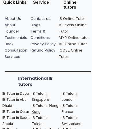
Quick Links
Service
Online
tutors
About Us
Contact us
IB Online Tutor
About
Blogs
A Levels Online
Founder
Terms &
Tutor
Testimonials
Conditions
MYP Online tutor
Book
Privacy Policy
AP Online Tutor
Consultation
Refund Policy
IGCSE Online
Services
Tutor
International IB
tutors
IB Tutor in Dubai
IB Tutor in
IB Tutor in
IB Tutor in Abu
Singapore
London
Dhabi
IB Tutor in Hong
IB Tutor in
IB Tutor in Qatar
Kong
France
IB Tutor in Saudi
IB Tutor in
IB Tutor in
Arabia
Tokyo
Switzerland