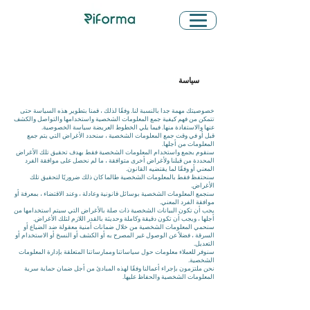
سياسة
الخصوصية
خصوصيتك مهمة جدا بالنسبة لنا. وفقًا لذلك ، قمنا بتطوير هذه السياسة حتى
تتمكن من فهم كيفية جمع المعلومات الشخصية واستخدامها والتواصل والكشف
عنها والاستفادة منها. فيما يلي الخطوط العريضة سياسة الخصوصية.
قبل أو في وقت جمع المعلومات الشخصية ، سنحدد الأغراض التي يتم جمع
المعلومات من أجلها.
سنقوم بجمع واستخدام المعلومات الشخصية فقط بهدف تحقيق تلك الأغراض
المحددة من قبلنا ولأغراض أخرى متوافقة ، ما لم نحصل على موافقة الفرد
المعني أو وفقًا لما يقتضيه القانون.
سنحتفظ فقط بالمعلومات الشخصية طالما كان ذلك ضروريًا لتحقيق تلك
الأغراض.
سنجمع المعلومات الشخصية بوسائل قانونية وعادلة ، وعند الاقتضاء ، بمعرفة أو
موافقة الفرد المعني.
يجب أن تكون البيانات الشخصية ذات صلة بالأغراض التي سيتم استخدامها من
أجلها ، ويجب أن تكون دقيقة وكاملة وحديثة بالقدر اللازم لتلك الأغراض.
سنحمي المعلومات الشخصية من خلال ضمانات أمنية معقولة ضد الضياع أو
السرقة ، فضلاً عن الوصول غير المصرح به أو الكشف أو النسخ أو الاستخدام أو
التعديل.
سنوفر للعملاء معلومات حول سياساتنا وممارساتنا المتعلقة بإدارة المعلومات
الشخصية.
نحن ملتزمون بإجراء أعمالنا وفقًا لهذه المبادئ من أجل ضمان حماية سرية
المعلومات الشخصية والحفاظ عليها.