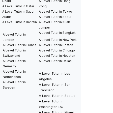
Dhabi
A Level Tutor in Hong
A Level Tutor in Qatar
Kong
A Level Tutor in Saudi
A Level Tutor in Tokyo
Arabia
A Level Tutor in Seoul
A Level Tutor in Bahrain
A Level Tutor in Kuala
Lumpur
A Level Tutor in Bangkok
A Level Tutor in
London
A Level Tutor in New York
A Level Tutor in France
A Level Tutor in Boston
A Level Tutor in
A Level Tutor in Chicago
Switzerland
A Level Tutor in Houston
A Level Tutor in
A Level Tutor in Dallas
Germany
A Level Tutor in
A Level Tutor in Los
Netherlands
Angeles
A Level Tutor in
A Level Tutor in San
Sweden
Francisco
A Level Tutor in Seattle
A Level Tutor in
Washington DC
A Level Tutor in Miami